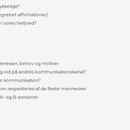
ykkelige?
grebet affirmationer)
er vores helbred?
nteresser, behov og motiver
ig ind på andres kommunikationskanal?
e kommunikation?
m respekteres af de fleste mennesker
- og B-personer​