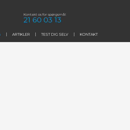
Kontakt os for spørgsmål:​
21 60 03 13
G
ARTIKLER
TEST DIG SELV
KONTAKT