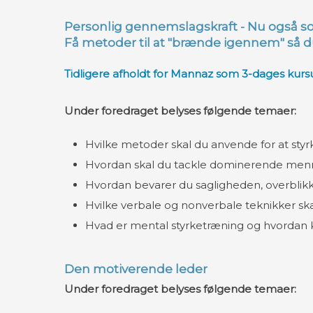
Personlig gennemslagskraft - Nu også s
Få metoder til at "brænde igennem" så du 
Tidligere afholdt for Mannaz som 3-dages kursus
Under foredraget belyses følgende temaer:​
​
Hvilke metoder skal du anvende for at styrk
Hvordan skal du tackle dominerende mennes
Hvordan bevarer du sagligheden, overblikke
Hvilke verbale og nonverbale teknikker sk
Hvad er mental styrketræning og hvordan k
Den motiverende leder
Under foredraget belyses følgende temaer:
​