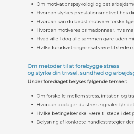
Om motivationspsykologi og det arbejds
Hvordan styrkes præstationsmotivet hos d
Hvordan kan du bedst motivere forskellig
Hvordan motiveres primadonnaer, hvis man
Hvad ville I dog alle sammen gøre uden m
Hvilke forudsætninger skal være til stede i
Om metoder til at forebygge stress
​og styrke din trivsel, sundhed og arbejd
Under foredraget belyses følgende temaer:
​
Om forskelle mellem stress, irritation og tr
Hvordan opdager du stress-signaler før det ud
Hvilke betingelser skal være til stede i det 
Belysning af konkrete handlestrategier der