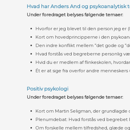
Hvad har Anders And og psykoanalytisk 
Under foredraget belyses følgende temaer:
Hvorfor er jeg blevet til den person jeg er 
Kort om hovedprincipperne i den psykoanal
Den indre konflikt mellem ”det gode og ”
Hvad forstås ved begreberne personlig væk
Hvid du er medlem af flinkeskolen, hvordan
Ét er at sige fra overfor andre menneskers 
Positiv psykologi
Under foredraget belyses følgende temaer:
Kort om Martin Seligman, der grundlagde d
Plenumdebat: Hvad forstås ved begrebet l
Om forskelle mellem tilfredshed, glæde og