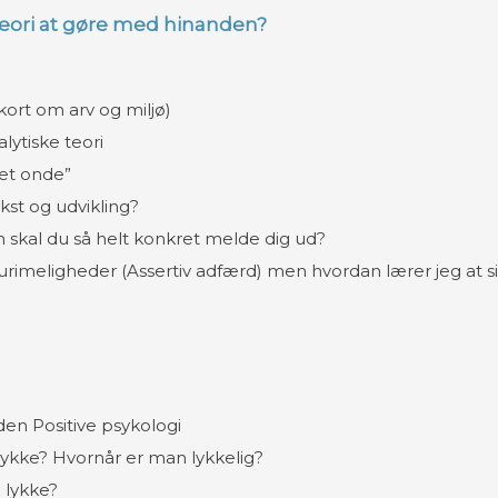
teori at gøre med hinanden?
(kort om arv og miljø)
ytiske teori
det onde”
st og udvikling?
 skal du så helt konkret melde dig ud?
urimeligheder (Assertiv adfærd) men hvordan lærer jeg at sig
en Positive psykologi
ykke? Hvornår er man lykkelig?
 lykke?