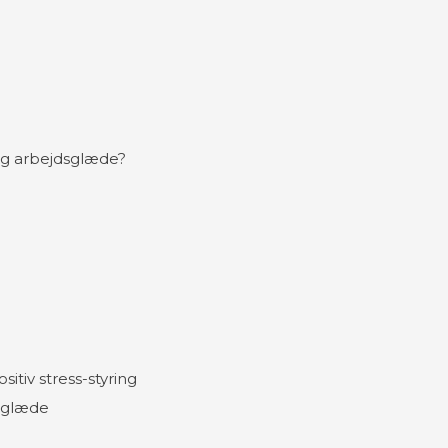
 og arbejdsglæde?
sitiv stress-styring
dsglæde