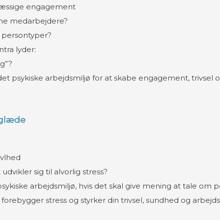
mæssige engagement
ine medarbejdere?
e persontyper?
tra lyder:
ig”?
 det psykiske arbejdsmiljø for at skabe engagement, trivsel
sglæde
avlhed
vikler sig til alvorlig stress?
psykiske arbejdsmiljø, hvis det skal give mening at tale om po
 forebygger stress og styrker din trivsel, sundhed og arbej