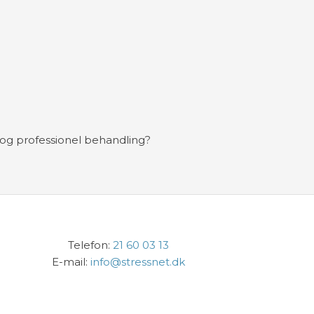
 og professionel behandling?​
​Telefon:
21 60 03 13
E-mail:
info@stressnet.dk