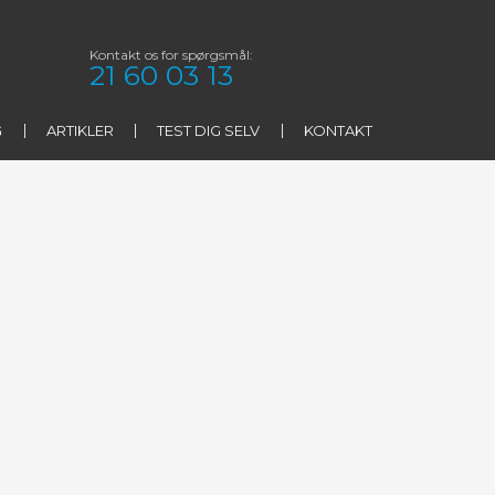
Kontakt os for spørgsmål:​
21 60 03 13
G
ARTIKLER
TEST DIG SELV
KONTAKT