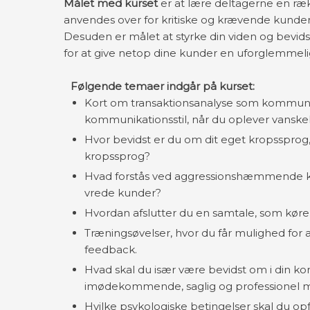
Målet med kurset
er at lære deltagerne en r
anvendes over for kritiske og krævende kunder,
Desuden er målet at styrke din viden og bevi
for at give netop dine kunder en uforglemmeli
Følgende temaer indgår på kurset:
Kort om transaktionsanalyse som kommunik
kommunikationsstil, når du oplever vanske
Hvor bevidst er du om dit eget kropssprog
kropssprog?
Hvad forstås ved aggressionshæmmende kom
vrede kunder?
Hvordan afslutter du en samtale, som kører 
Træningsøvelser, hvor du får mulighed for 
feedback.
Hvad skal du især være bevidst om i din k
imødekommende, saglig og professionel 
Hvilke psykologiske betingelser skal du opfy