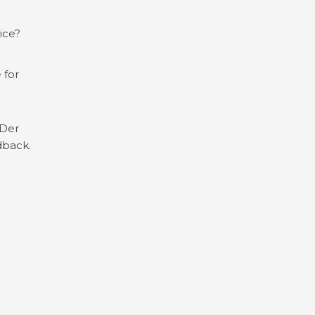
ice?
 for
 Der
dback.