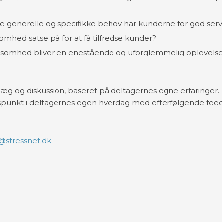
ke generelle og specifikke behov har kunderne for god serv
somhed satse på for at få tilfredse kunder?
virksomhed bliver en enestående og uforglemmelig oplevelse
læg og diskussion, baseret på deltagernes egne erfaringer.
spunkt i deltagernes egen hverdag med efterfølgende fee
@stressnet.dk