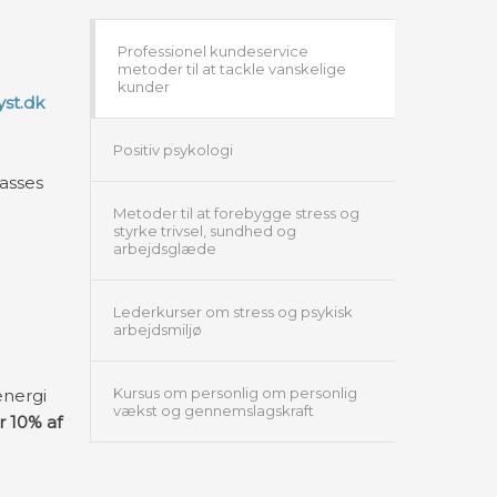
Professionel kundeservice
metoder til at tackle vanskelige
kunder
st.dk
Positiv psykologi
lasses
Metoder til at forebygge stress og
styrke trivsel, sundhed og
arbejdsglæde
Lederkurser om stress og psykisk
arbejdsmiljø
Kursus om personlig om personlig
energi
vækst og gennemslagskraft
r 10% af