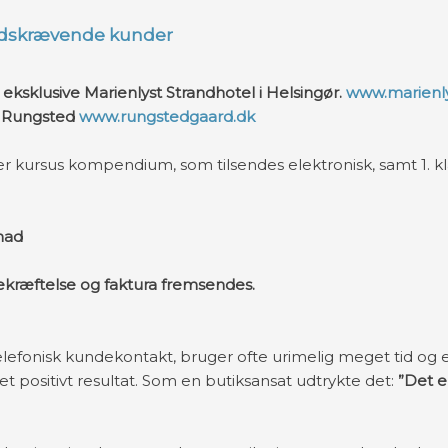
tidskrævende kunder​
 eksklusive
Marienlyst Strandhotel i Helsingør
.
​
www.marienly
i Rungsted
www.rungstedgaard.dk
der kursus kompendium, som tilsendes elektronisk, samt 1. k
mad
ekræftelse og faktura fremsendes.
efonisk kundekontakt, bruger ofte urimelig meget tid og 
t positivt resultat. Som en butiksansat udtrykte det:
”Det e