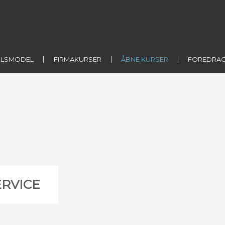
ILSMODEL
FIRMAKURSER
ÅBNE KURSER
FOREDRA
RVICE