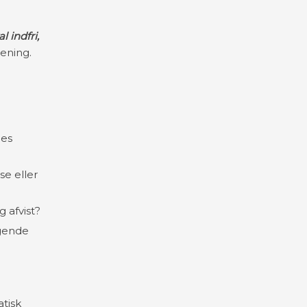
al indfri,
ening.
nes
e eller
 afvist?
lgende
atisk