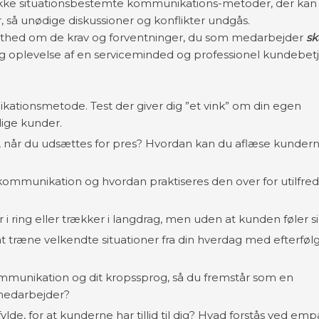
ække situationsbestemte kommunikations-metoder, der kan
 så unødige diskussioner og konflikter undgås.
dsthed om de krav og forventninger, du som medarbejder
sk
g oplevelse af en serviceminded og professionel kundebetj
ationsmetode. Test der giver dig ”et vink” om din egen
lige kunder.
, når du udsættes for pres? Hvordan kan du aflæse kunder
munikation og hvordan praktiseres den over for utilfreds
i ring eller trækker i langdrag, men uden at kunden føler sig
at træne velkendte situationer fra din hverdag med efterfø
ommunikation og dit kropssprog, så du fremstår som en
medarbejder?
lde, for at kunderne har tillid til dig? Hvad forstås ved emp